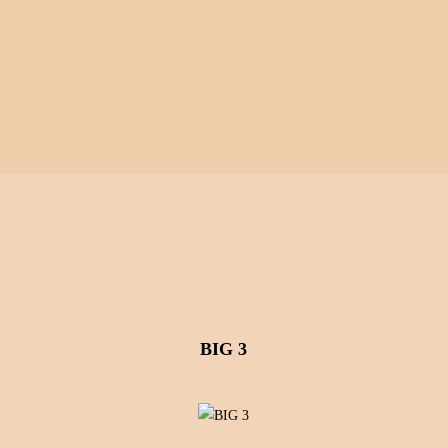
展成绩
幼犬出售
繁殖计划
售照片
客户回馈
犬舍视频
BIG 3