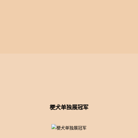
展成绩
幼犬出售
繁殖计划
售照片
客户回馈
犬舍视频
梗犬单独展冠军