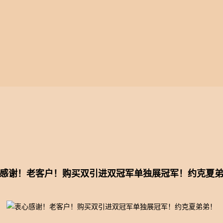
绩
幼犬出售
繁殖计划
片
客户回馈
犬舍视频
感谢！老客户！购买双引进双冠军单独展冠军！约克夏